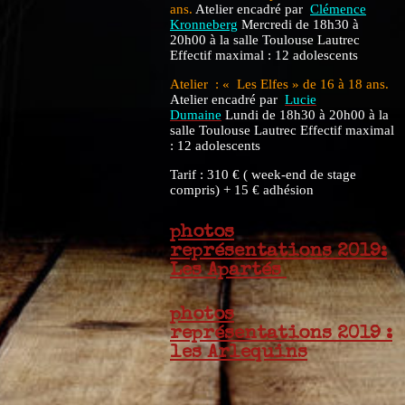
ans.
Atelier encadré par
Clémence
Kronneberg
Mercredi de 18h30 à
20h00 à la salle Toulouse Lautrec
Effectif maximal : 12 adolescents
Atelier : « Les Elfes » de 16 à 18 ans.
Atelier encadré par
Lucie
Dumaine
Lundi de 18h30 à 20h00 à la
salle Toulouse Lautrec Effectif maximal
: 12 adolescents
Tarif : 310 € ( week-end de stage
compris) + 15 € adhésion
photos
représentations 2019:
Les Apartés
photos
représentations 2019 :
les Arlequins